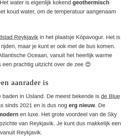
Het water is eigenlijk kokend
geothermisch
met koud water, om de temperatuur aangenaam
dstad Reykjavik
in het plaatsje Kópavogur. Het is
e rijden, maar je kunt er ook met de bus komen.
Atlantische Oceaan, vanuit het heerlijk warme
 een prachtig uitzicht over de zee 😍
n aanrader is
he baden in IJsland. De meest bekende is
de Blue
s sinds 2021 en is dus nog
erg nieuw
. De
modern
en luxe. Het grote voordeel van de Sky
opzichte van Reykjavik. Je kunt dus makkelijk een
anuit Reykjavik.