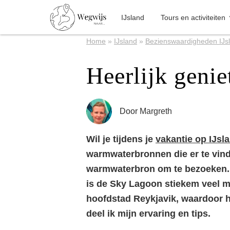
IJsland
Tours en activiteiten
Home
»
IJsland
»
Bezienswaardigheden IJs
Heerlijk geni
Door
Margreth
Wil je tijdens je
vakantie op IJsl
warmwaterbronnen die er te vin
warmwaterbron om te bezoeken. 
is de Sky Lagoon stiekem veel moo
hoofdstad Reykjavik, waardoor he
deel ik mijn ervaring en tips.