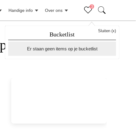
3
Handige info
Over ons
Sluiten (x)
Bucketlist
p IJsland
Er staan geen items op je bucketlist