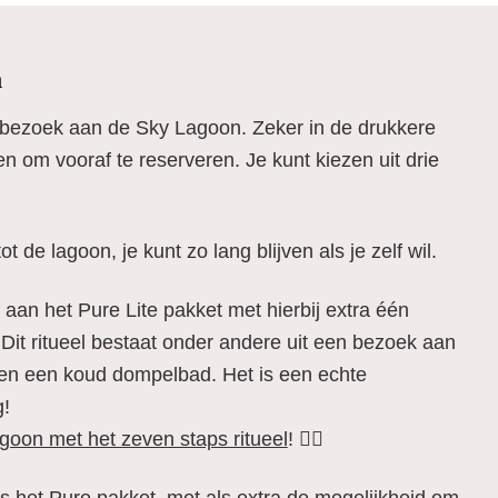
n
e bezoek aan de Sky Lagoon. Zeker in de drukkere
en om vooraf te reserveren. Je kunt kiezen uit drie
ot de lagoon, je kunt zo lang blijven als je zelf wil.
jk aan het Pure Lite pakket met hierbij extra één
Dit ritueel bestaat onder andere uit een bezoek aan
en een koud dompelbad. Het is een echte
g!
agoon met het zeven staps ritueel
! 💆‍♀️
als het Pure pakket, met als extra de mogelijkheid om