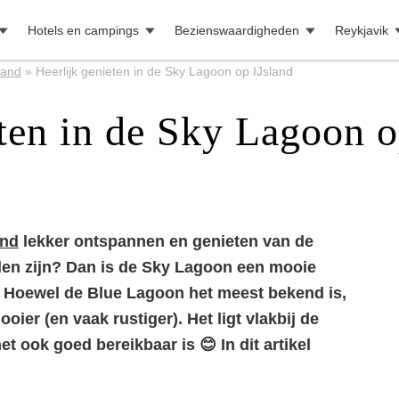
Hotels en campings
Bezienswaardigheden
Reykjavik
land
»
Heerlijk genieten in de Sky Lagoon op IJsland
eten in de Sky Lagoon o
and
lekker ontspannen en genieten van de
den zijn? Dan is de Sky Lagoon een mooie
Hoewel de Blue Lagoon het meest bekend is,
ier (en vaak rustiger). Het ligt vlakbij de
t ook goed bereikbaar is 😊 In dit artikel