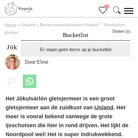
3
Home
»
IJsland
»
Bezienswaardigheden IJsland
»
Jökulsárlón
Sluiten (x)
gletsjermeer IJsland
Bucketlist
Jökulsárlón gletsjermeer IJsland
Er staan geen items op je bucketlist
Door
Eline
Het Jökulsárlón gletsjermeer is een groot
gletsjermeer aan de zuidkust van
IJsland
. Het
meer is vooral bekend vanwege de grote
ijsschotsen die hier in rond drijven. Het lijkt de
Noordpool wel! Het is super indrukwekkend.