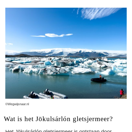
©Wegwijsnaar.nl
Wat is het Jökulsárlón gletsjermeer?
Het Jökulsárlón gletsjermeer is ontstaan door