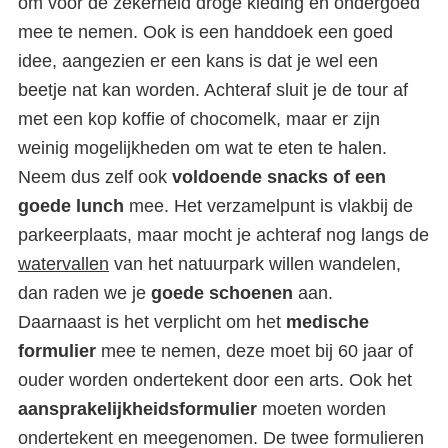
om voor de zekerheid droge kleding en ondergoed
mee te nemen. Ook is een handdoek een goed
idee, aangezien er een kans is dat je wel een
beetje nat kan worden. Achteraf sluit je de tour af
met een kop koffie of chocomelk, maar er zijn
weinig mogelijkheden om wat te eten te halen.
Neem dus zelf ook
voldoende snacks of een
goede lunch
mee. Het verzamelpunt is vlakbij de
parkeerplaats, maar mocht je achteraf nog langs de
watervallen
van het natuurpark willen wandelen,
dan raden we je
goede schoenen
aan.
Duiken in de Silfra kloof
Daarnaast is het verplicht om het
medische
IJsland – Snorkelen tussen 2
formulier
mee te nemen, deze moet bij 60 jaar of
continenten
ouder worden ondertekent door een arts. Ook het
aansprakelijkheidsformulier
moeten worden
ondertekent en meegenomen. De twee formulieren