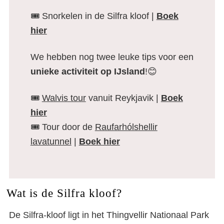
🎟️ Snorkelen in de Silfra kloof |
Boek
hier
We hebben nog twee leuke tips voor een
unieke activiteit op IJsland
!😊
🎟️
Walvis tour
vanuit Reykjavik |
Boek
hier
🎟️ Tour door de
Raufarhólshellir
lavatunnel
|
Boek hier
Wat is de Silfra kloof?
De Silfra-kloof ligt in het Thingvellir Nationaal Park