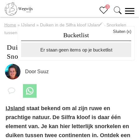
3
Home
»
IJsland
»
Duiken in de Silfra kloof IJsland – Snorkelen
Sluiten (x)
tussen 2 continenten
Bucketlist
Duiken in de Silfra kloof IJsland –
Er staan geen items op je bucketlist
Snorkelen tussen 2 continenten
Door
Suuz
IJsland
staat bekend om al zijn ruwe en
prachtige natuur. De Silfra kloof is daar één
element van. Je kan hier letterlijk snorkelen en
duiken tussen twee continenten in. Ontdek een