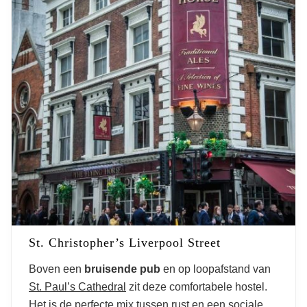
Londen
St. Christopher’s Liverpool Street
Boven een
bruisende pub
en op loopafstand van
St. Paul’s Cathedral
zit deze comfortabele hostel.
Het is de perfecte mix tussen rust en een sociale