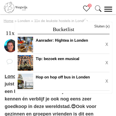
3
Home
»
Londen
»
11x de leukste hostels in Londen
Sluiten (x)
Bucketlist
11x de leukste hostels in Londen
Aanrader: Hightea in Londen
X
Door
Suuz
Tip: bezoek een musical
X
Londen
is een geweldige stad om te bezoeken,
Hop on hop off bus in Londen
X
juist ook voor backpackers en solo-reizigers. In
een hostel in Londen leer je de leukste mensen
kennen én verblijf je ook nog eens zeer
goedkoop in deze wereldstad.😍Ook voor
gezinnen en groepen vrienden is dit een