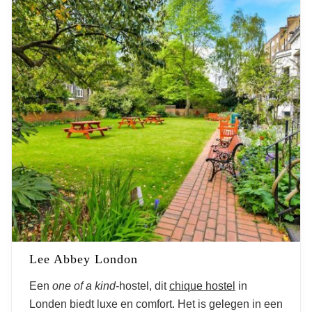
Lee Abbey London
Een
one of a kind
-hostel, dit
chique hostel
in
Londen biedt luxe en comfort. Het is gelegen in een