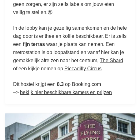
geen zorgen, er zijn zelfs labels om jouw eten
veilig te stellen.😜
In de lobby kan je gezellig samenkomen en de hele
dag door is er thee en koffie beschikbaar. Er is zelfs
een
fijn terras
waar je plaats kan nemen. Een
metrostation is op loopafstand en vanaf hier kan je
gemakkelijk afreizen naar het centrum,
The Shard
of een kijkje nemen op
Piccadilly Circus
.
Dit hostel krijgt een
8.3
op Booking.com
–>
bekijk hier beschikbare kamers en prijzen
11x de leukste hostels in