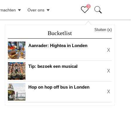
3
rnachten
Over ons
Sluiten (x)
Bucketlist
Aanrader: Hightea in Londen
X
Tip: bezoek een musical
X
Hop on hop off bus in Londen
X