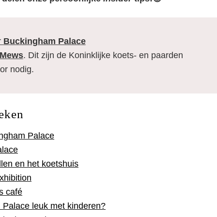
r
Buckingham Palace
 Mews
. Dit zijn de Koninklijke koets- en paarden
oor nodig.
eken
ingham Palace
alace
llen en het koetshuis
hibition
s café
 Palace leuk met kinderen?