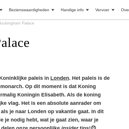
Bezienswaardigheden
Handige info
Vervoer
Ove
Buckingham Palace
alace
oninklijke paleis in
Londen
. Het paleis is de
se monarch. Op dit moment is dat Koning
rmalig Koningin Elisabeth. Als de koning
jke vlag. Het is een absolute aanrader om
ls je naar Londen op vakantie gaat. In dit
ie je nodig hebt, wat je gaat zien, waar je
 delen onze persoonlijke
insider
tips!😊