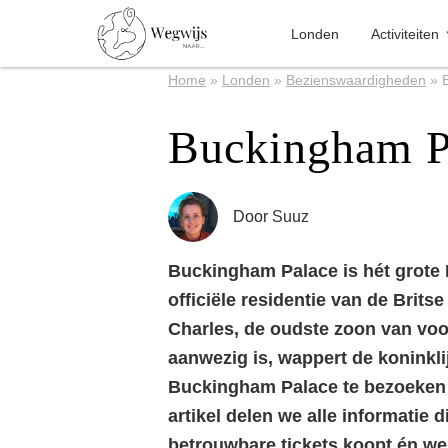
Londen
Activiteiten
Home
»
Londen
»
Bezienswaardigheden
»
Buckingham P
Door
Suuz
Buckingham Palace is hét grote K
officiële residentie van de Brit
Charles, de oudste zoon van voo
aanwezig is, wappert de koninkli
Buckingham Palace te bezoeken a
artikel delen we alle informatie d
betrouwbare tickets koopt én we