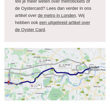
Wil je meer weten over metrotickets of
je van het vliegveld naar het
de Oystercard? Lees dan verder in ons
centrum
artikel over
de metro in Londen
. Wij
hebben ook
een uitgebreid artikel over
de Oyster Card
.