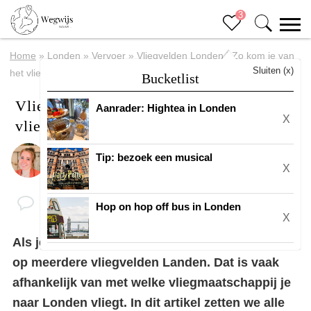
3
Home
»
Londen
»
Vervoer
»
Vliegvelden Londen | Zo kom je van
Sluiten (x)
het vliegveld naar het centrum
Bucketlist
Vliegvelden Londen | Zo kom je van het
Aanrader: Hightea in Londen
X
vliegveld naar het centrum
Tip: bezoek een musical
Door
Eline
X
Hop on hop off bus in Londen
X
Als je met het vliegtuig
naar Londen
gaat kun je
op meerdere vliegvelden Landen. Dat is vaak
afhankelijk van met welke vliegmaatschappij je
naar Londen vliegt. In dit artikel zetten we alle