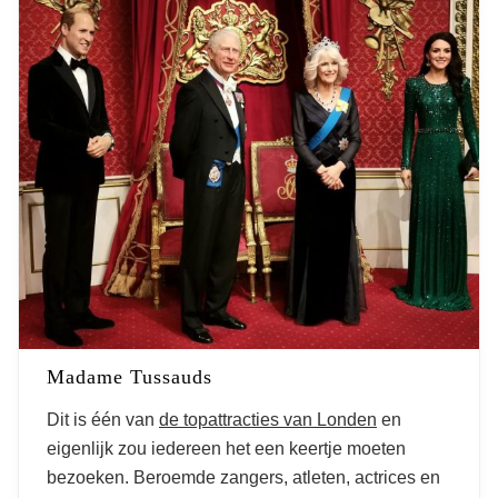
Madame Tussauds
Dit is één van
de topattracties van Londen
en
eigenlijk zou iedereen het een keertje moeten
bezoeken. Beroemde zangers, atleten, actrices en