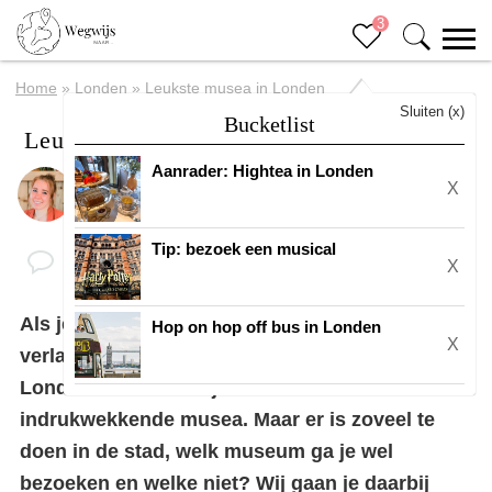
3
Home
»
Londen
»
Leukste musea in Londen
Sluiten (x)
Bucketlist
Leukste musea in Londen
Aanrader: Hightea in Londen
X
Door
Eline
Tip: bezoek een musical
X
Als je
naar Londen
gaat kun je Londen niet
Hop on hop off bus in Londen
X
verlaten zonder een museum te bezoeken.
Londen heeft namelijk een aantal ontzettend
indrukwekkende musea. Maar er is zoveel te
doen in de stad, welk museum ga je wel
bezoeken en welke niet? Wij gaan je daarbij