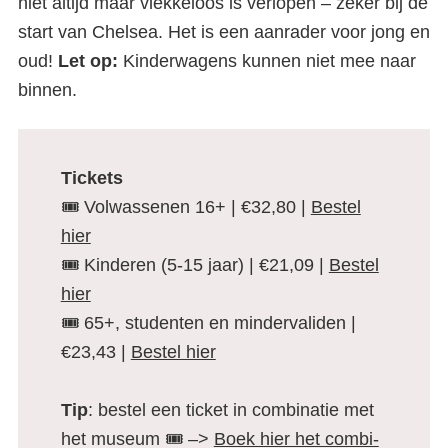
niet altijd maar vlekkeloos is verlopen – zeker bij de
start van Chelsea. Het is een aanrader voor jong en
oud!
Let op:
Kinderwagens kunnen niet mee naar
binnen.
Tickets
🎟️ Volwassenen 16+ | €32,80 |
Bestel
hier
🎟️ Kinderen (5-15 jaar) | €21,09 |
Bestel
hier
🎟️ 65+, studenten en mindervaliden |
€23,43 |
Bestel hier
Tip
: bestel een ticket in combinatie met
het museum 🎟️ –>
Boek hier het combi-