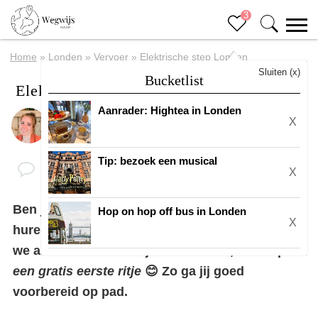
3
Home
»
Londen
»
Vervoer
»
Elektrische step Londen
Sluiten (x)
Bucketlist
Elektrische step Londen
Aanrader: Hightea in Londen
X
Door
Eline
Tip: bezoek een musical
X
Ben je van plan om een elektrische step te
Hop on hop off bus in Londen
X
huren in
Londen
? Heel leuk! In dit artikel delen
we alle informatie die je moet weten, onze tips +
een gratis eerste ritje
😊 Zo ga jij goed
voorbereid op pad.