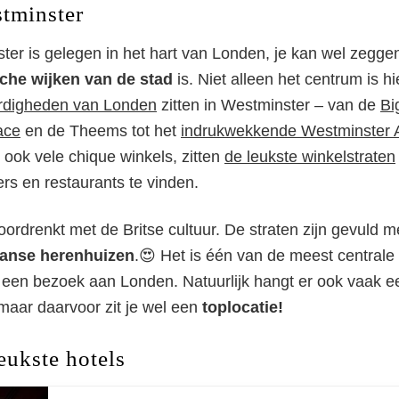
tminster
ter is gelegen in het hart van Londen, je kan wel zeggen
che wijken van de stad
is. Niet alleen het centrum is h
rdigheden van Londen
zitten in Westminster – van de
Bi
ace
en de Theems tot het
indrukwekkende Westminster 
 ook vele chique winkels, zitten
de leukste winkelstraten
ters en restaurants te vinden.
ordrenkt met de Britse cultuur. De straten zijn gevuld me
aanse herenhuizen
.😍 Het is één van de meest centrale
ns een bezoek aan Londen. Natuurlijk hangt er ook vaak e
 maar daarvoor zit je wel een
toplocatie!
leukste hotels