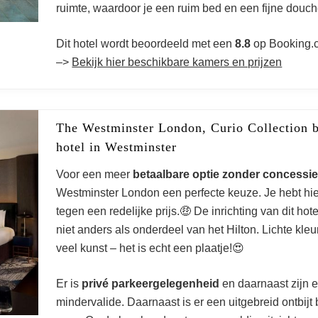
ruimte, waardoor je een ruim bed en een fijne douche
Dit hotel wordt beoordeeld met een
8.8
op Booking.
–>
Bekijk hier beschikbare kamers en prijzen
The Westminster London, Curio Collection 
hotel in Westminster
Voor een meer
betaalbare optie zonder concessi
Westminster London een perfecte keuze. Je hebt hier
tegen een redelijke prijs.🤑 De inrichting van dit hot
niet anders als onderdeel van het Hilton. Lichte kl
veel kunst – het is echt een plaatje!😍
Er is
privé parkeergelegenheid
en daarnaast zijn 
mindervalide. Daarnaast is er een uitgebreid ontbijt