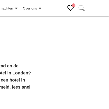
3
rnachten
Over ons
Sluiten (x)
Bucketlist
r
Aanrader: Hightea in Londen
X
Tip: bezoek een musical
X
stad en de
Hop on hop off bus in Londen
tel in Londen
?
X
 een hotel in
meld, lees snel