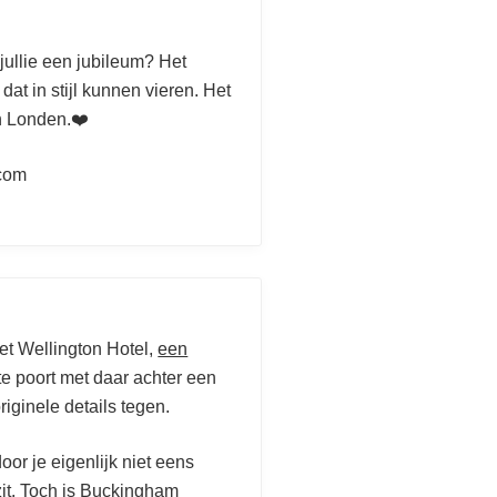
 jullie een jubileum? Het
dat in stijl kunnen vieren. Het
n Londen.❤️
com
het Wellington Hotel,
een
te poort met daar achter een
riginele details tegen.
oor je eigenlijk niet eens
it. Toch is
Buckingham