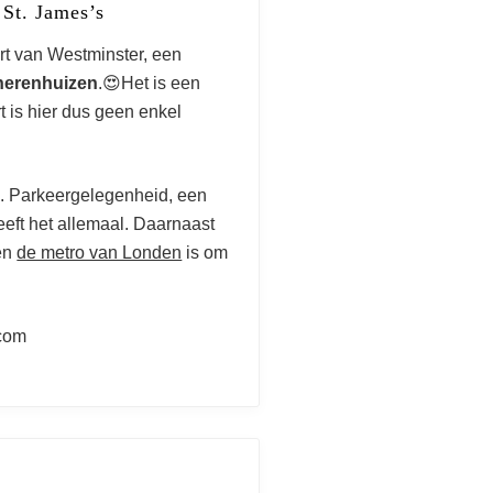
St. James’s
art van Westminster, een
herenhuizen
.😍Het is een
t is hier dus geen enkel
h. Parkeergelegenheid, een
heeft het allemaal. Daarnaast
 en
de metro van Londen
is om
com