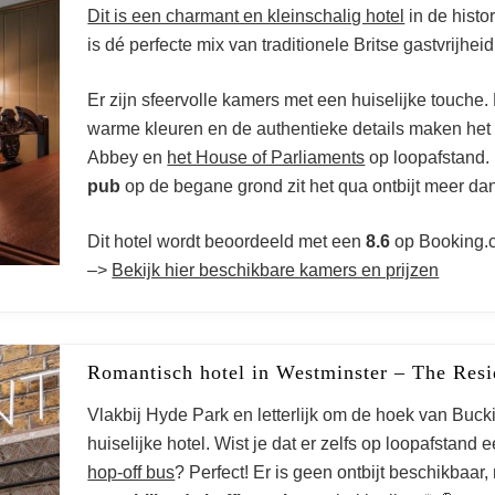
Dit is een charmant en kleinschalig hotel
in de histo
is dé perfecte mix van traditionele Britse gastvrijh
Er zijn sfeervolle kamers met een huiselijke touche.
warme kleuren en de authentieke details maken het 
Abbey en
het House of Parliaments
op loopafstand.
pub
op de begane grond zit het qua ontbijt meer da
Dit hotel wordt beoordeeld met een
8.6
op Booking.
–>
Bekijk hier beschikbare kamers en prijzen
Romantisch hotel in Westminster – The Resi
Vlakbij Hyde Park en letterlijk om de hoek van Buck
huiselijke hotel. Wist je dat er zelfs op loopafstand 
Hotels in de wijk
hop-off bus
? Perfect! Er is geen ontbijt beschikbaar,