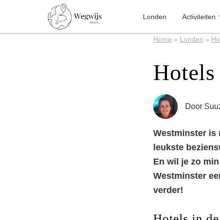
Londen
Activiteiten
Home
»
Londen
»
Ho
Hotels
Door
Suu
Westminster is
leukste beziens
En wil je zo min
Westminster een
verder!
Hotels in d