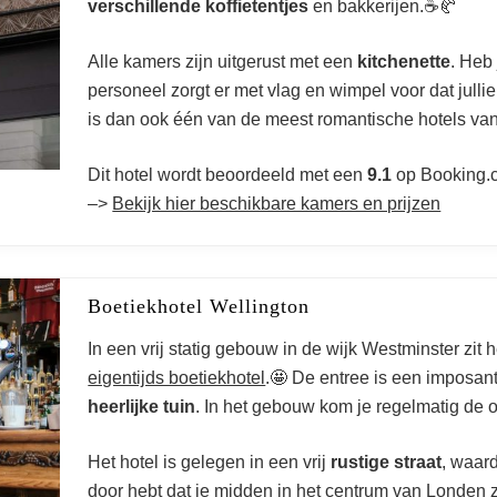
verschillende koffietentjes
en bakkerijen.☕🥐
Westminster
Alle kamers zijn uitgerust met een
kitchenette
. Heb
personeel zorgt er met vlag en wimpel voor dat jullie 
is dan ook één van de meest romantische hotels va
Dit hotel wordt beoordeeld met een
9.1
op Booking.
–>
Bekijk hier beschikbare kamers en prijzen
Boetiekhotel Wellington
In een vrij statig gebouw in de wijk Westminster zit 
eigentijds boetiekhotel
.🤩 De entree is een imposan
heerlijke tuin
. In het gebouw kom je regelmatig de o
Het hotel is gelegen in een vrij
rustige straat
, waard
door hebt dat je midden in het centrum van Londen z