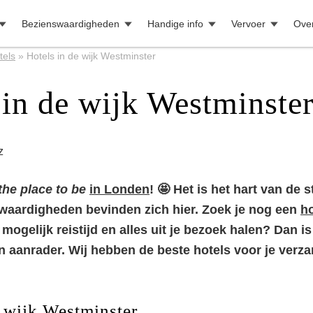
Bezienswaardigheden
Handige info
Vervoer
Ove
tels
»
Hotels in de wijk Westminster
 in de wijk Westminste
z
the place to be
in Londen
! 🤩 Het is het hart van de 
waardigheden bevinden zich hier. Zoek je nog een
ho
 mogelijk reistijd en alles uit je bezoek halen? Dan is
 aanrader. Wij hebben de beste hotels voor je verza
e wijk Westminster