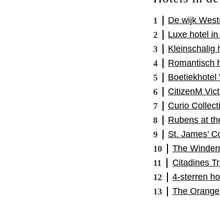
De wijk West
Luxe hotel i
Kleinschalig
Romantisch h
Boetiekhotel
CitizenM Vict
Curio Collect
Rubens at th
St. James’ C
The Winder
Citadines T
4-sterren ho
The Orange